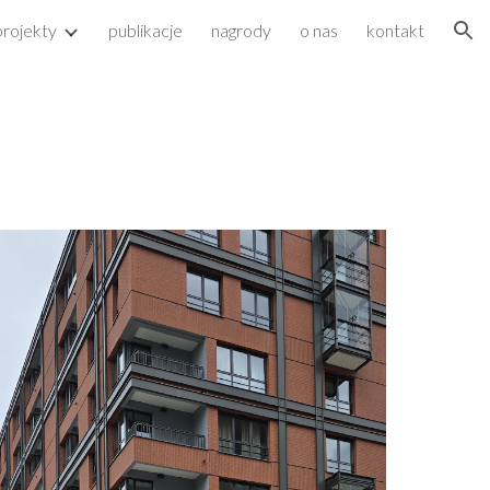
projekty
publikacje
nagrody
o nas
kontakt
ion