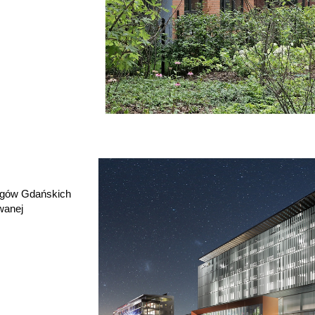
argów Gdańskich
wanej