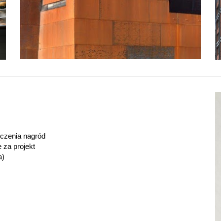
ęczenia nagród
 za projekt
a)