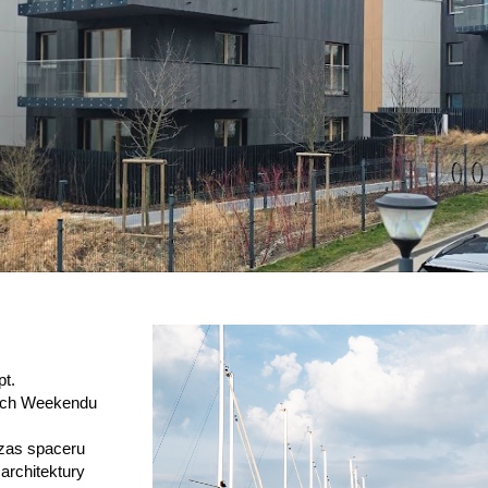
t.
mach Weekendu
zas spaceru
architektury